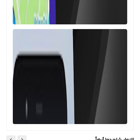
تطبيقات للهاتف
تنزيل برنامج تسجيل المكالمات الخليوية
والواتساب تلقائياً
تطبيقات للهاتف
برنامج فتح شبكة واي فاي القريبة منك
لتبقى متصل بالأنترنت
الزوار شاهدوا أيضاً