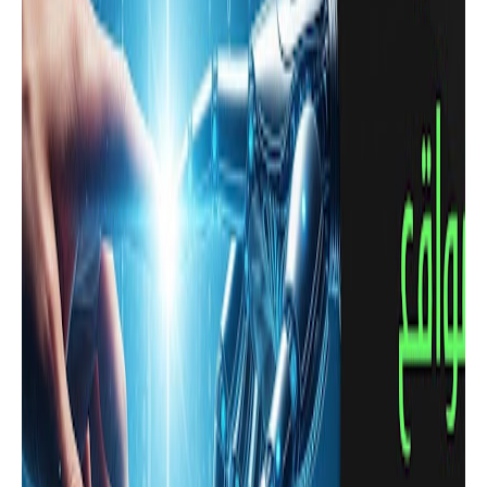
تطبيقات للهاتف
تطبيق رصد الزلازل يرسل لك أشعاراً عند
مراقبة أي شيء خطير